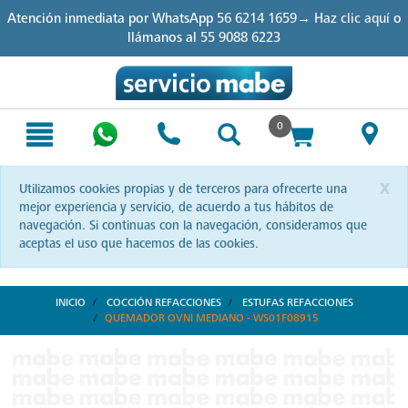
Skip
Skip
Atención inmediata por WhatsApp
56 6214 1659→ Haz clic aquí
o
to
to
llámanos al
55 9088 6223
content
navigation
menu
0
x
Utilizamos cookies propias y de terceros para ofrecerte una
mejor experiencia y servicio, de acuerdo a tus hábitos de
navegación. Si continuas con la navegación, consideramos que
aceptas el uso que hacemos de las cookies.
INICIO
COCCIÓN REFACCIONES
ESTUFAS REFACCIONES
QUEMADOR OVNI MEDIANO - WS01F08915