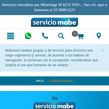
Skip
Skip
Atención inmediata por WhatsApp
56 6214 1659→ Haz clic aquí
o
to
to
llámanos al
55 9088 6223
content
navigation
menu
0
x
Utilizamos cookies propias y de terceros para ofrecerte una
mejor experiencia y servicio, de acuerdo a tus hábitos de
navegación. Si continuas con la navegación, consideramos que
aceptas el uso que hacemos de las cookies.
INICIO
¿QUIÉNES SOMOS?