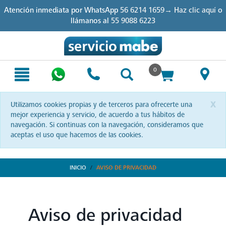
Skip
Skip
Atención inmediata por WhatsApp
56 6214 1659→ Haz clic aquí
o
to
to
llámanos al
55 9088 6223
content
navigation
menu
0
x
Utilizamos cookies propias y de terceros para ofrecerte una
mejor experiencia y servicio, de acuerdo a tus hábitos de
navegación. Si continuas con la navegación, consideramos que
aceptas el uso que hacemos de las cookies.
INICIO
AVISO DE PRIVACIDAD
Aviso de privacidad