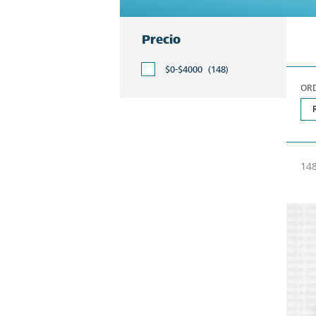
Precio
$0-$4000
(148)
OR
148