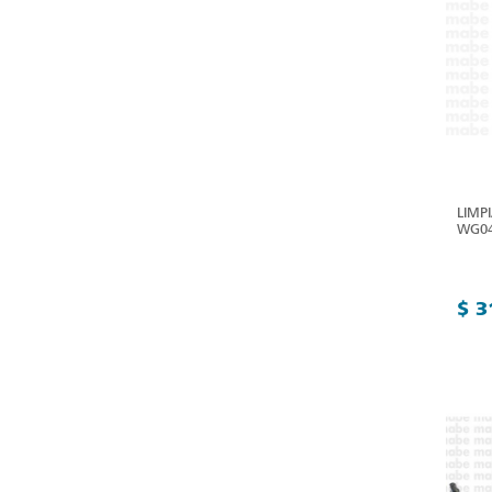
LIMP
WG04
$ 3