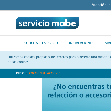
Skip
Skip
Atención i
to
to
content
navigation
menu
SOLICITA TU SERVICIO
INSTALACIONES
MAN
Utilizamos cookies propias y de terceros para ofrecerte una mejor e
de las cookies.
INICIO
COCCIÓN REFACCIONES