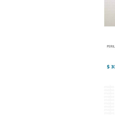
PERI
$ 3