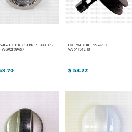
ARA DE HALÓGENO S1000 12V
QUEMADOR ENSAMBLE -
- WG02F09697
WS01F01248
53.70
$ 58.22