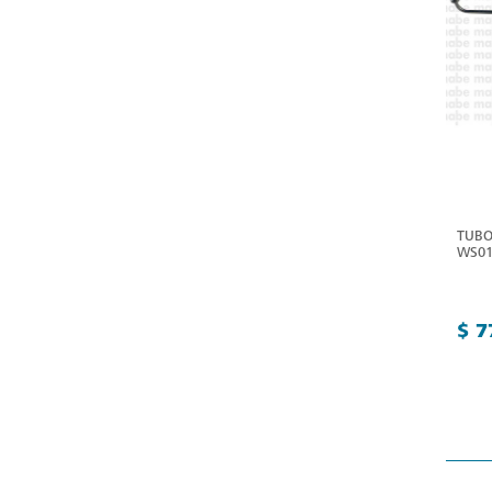
TUBO
WS01
$ 7