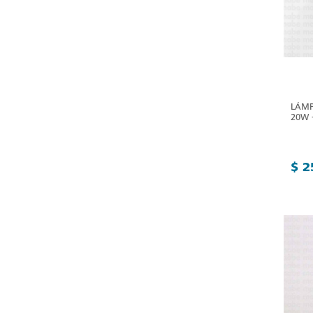
LÁMP
20W 
$ 2