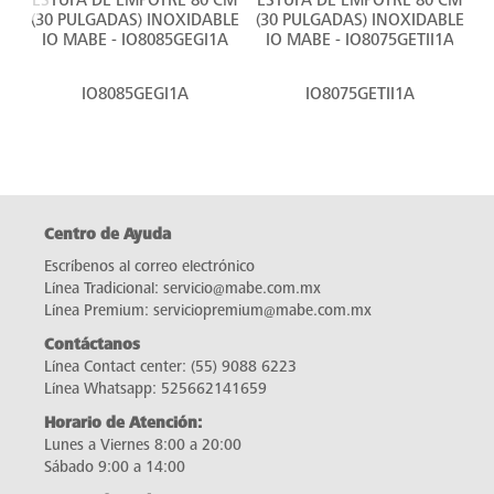
(30 PULGADAS) INOXIDABLE
(30 PULGADAS) INOXIDABLE
(
IO MABE - IO8085GEGI1A
IO MABE - IO8075GETII1A
IO8085GEGI1A
IO8075GETII1A
Centro de Ayuda
Escríbenos al correo electrónico
Línea Tradicional:
servicio@mabe.com.mx
Línea Premium:
serviciopremium@mabe.com.mx
Contáctanos
Línea Contact center:
(55) 9088 6223
Línea Whatsapp:
525662141659
Horario de Atención:
Lunes a Viernes 8:00 a 20:00
Sábado 9:00 a 14:00