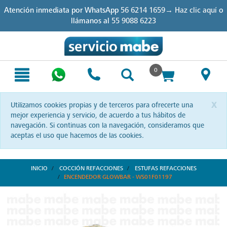
Skip
Skip
Atención inmediata por WhatsApp
56 6214 1659→ Haz clic aquí
o
to
to
llámanos al
55 9088 6223
content
navigation
menu
0
x
Utilizamos cookies propias y de terceros para ofrecerte una
mejor experiencia y servicio, de acuerdo a tus hábitos de
navegación. Si continuas con la navegación, consideramos que
aceptas el uso que hacemos de las cookies.
INICIO
COCCIÓN REFACCIONES
ESTUFAS REFACCIONES
ENCENDEDOR GLOWBAR - WS01F01197