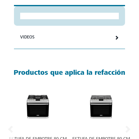
VIDEOS
Productos que aplica la refacción
ESTUFA DE EMPOTRE 80 CM
ESTUFA DE EMPOTRE 80 CM
E