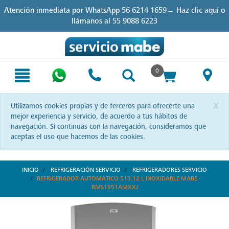
Skip
Skip
Atención inmediata por WhatsApp
56 6214 1659→ Haz clic aquí
o
to
to
llámanos al
55 9088 6223
content
navigation
menu
0
x
Utilizamos cookies propias y de terceros para ofrecerte una
mejor experiencia y servicio, de acuerdo a tus hábitos de
navegación. Si continuas con la navegación, consideramos que
aceptas el uso que hacemos de las cookies.
INICIO
REFRIGERACIÓN SERVICIO
REFRIGERADORES SERVICIO
REFRIGERADOR AUTOMÁTICO 513.12 L INOXIDABLE MABE -
RMS1951AMXXJ