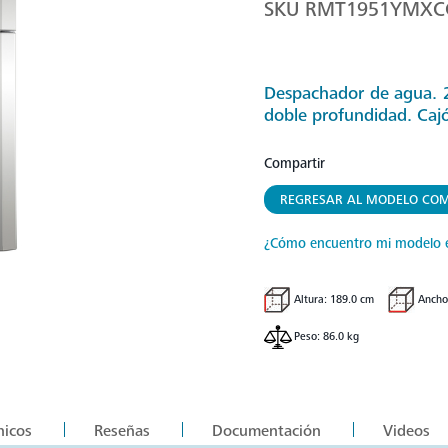
SKU
RMT1951YMXC
Despachador de agua. 2 
doble profundidad. Cajó
Compartir
REGRESAR AL MODELO COM
¿Cómo encuentro mi modelo 
Altura: 189.0 cm
Ancho
Peso: 86.0 kg
nicos
Reseñas
Documentación
Videos