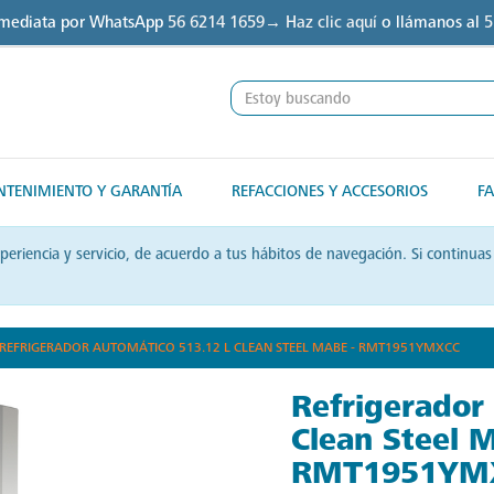
nmediata por WhatsApp
56 6214 1659→ Haz clic aquí
o llámanos al
5
TENIMIENTO Y GARANTÍA
REFACCIONES Y ACCESORIOS
FA
xperiencia y servicio, de acuerdo a tus hábitos de navegación. Si contin
REFRIGERADOR AUTOMÁTICO 513.12 L CLEAN STEEL MABE - RMT1951YMXCC
Refrigerador
Clean Steel 
RMT1951YM