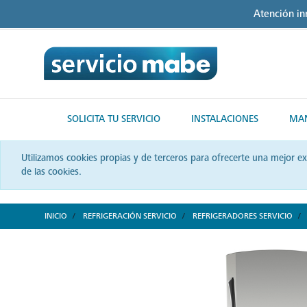
Skip
Skip
Atención i
to
to
content
navigation
menu
SOLICITA TU SERVICIO
INSTALACIONES
MAN
Utilizamos cookies propias y de terceros para ofrecerte una mejor e
de las cookies.
INICIO
REFRIGERACIÓN SERVICIO
REFRIGERADORES SERVICIO