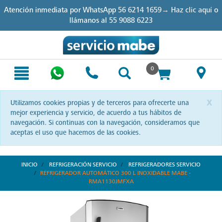
Skip
Skip
Atención inmediata por WhatsApp
56 6214 1659→ Haz clic aquí
o
to
to
llámanos al
55 9088 6223
content
navigation
menu
0
x
Utilizamos cookies propias y de terceros para ofrecerte una
mejor experiencia y servicio, de acuerdo a tus hábitos de
navegación. Si continuas con la navegación, consideramos que
aceptas el uso que hacemos de las cookies.
INICIO
REFRIGERACIÓN SERVICIO
REFRIGERADORES SERVICIO
REFRIGERADOR AUTOMÁTICO 300 L INOXIDABLE MABE -
RMA1130JMFXA