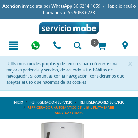
Skip
Skip
Atención inmediata por WhatsApp
56 6214 1659→ Haz clic aquí
o
to
to
llámanos al
55 9088 6223
content
navigation
menu
0
x
Utilizamos cookies propias y de terceros para ofrecerte una
mejor experiencia y servicio, de acuerdo a tus hábitos de
navegación. Si continuas con la navegación, consideramos que
aceptas el uso que hacemos de las cookies.
INICIO
REFRIGERACIÓN SERVICIO
REFRIGERADORES SERVICIO
REFRIGERADOR AUTOMÁTICO 251.19 L PLATA MABE -
RMA1025YMXSC