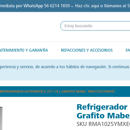
nmediata por WhatsApp
56 6214 1659→ Haz clic aquí
o llámanos al
5
TENIMIENTO Y GARANTÍA
REFACCIONES Y ACCESORIOS
FA
xperiencia y servicio, de acuerdo a tus hábitos de navegación. Si contin
REFRIGERADOR AUTOMÁTICO 251.19 L GRAFITO MABE - RMA1025YMXEC
Refrigerador
Grafito Mab
SKU
RMA1025YMXE