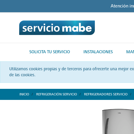
Skip
Skip
Atención i
to
to
content
navigation
menu
SOLICITA TU SERVICIO
INSTALACIONES
MAN
Utilizamos cookies propias y de terceros para ofrecerte una mejor e
de las cookies.
INICIO
REFRIGERACIÓN SERVICIO
REFRIGERADORES SERVICIO