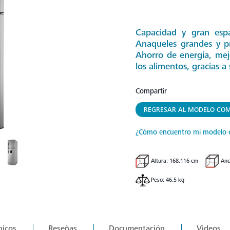
Capacidad y gran espa
Anaqueles grandes y pr
Ahorro de energía, mej
los alimentos, gracias a
Compartir
REGRESAR AL MODELO COM
¿Cómo encuentro mi modelo 
Altura: 168.116 cm
Anc
Peso: 46.5 kg
nicos
Reseñas
Documentación
Videos