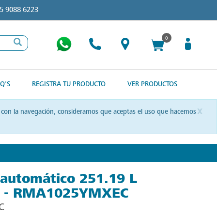
5 9088 6223
0
Q'S
REGISTRA TU PRODUCTO
VER PRODUCTOS
x
uas con la navegación, consideramos que aceptas el uso que hacemos
 automático 251.19 L
e - RMA1025YMXEC
C