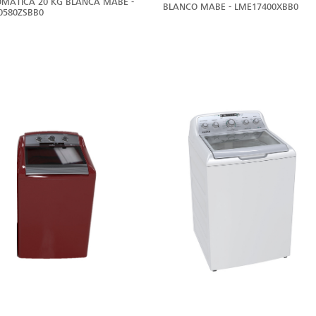
MÁTICA 20 KG BLANCA MABE -
BLANCO MABE - LME17400XBB0
0580ZSBB0