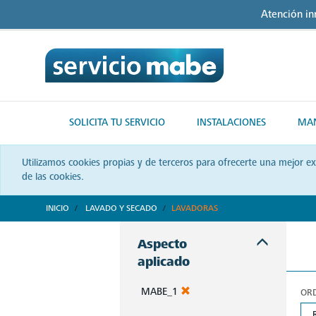
Skip
Skip
Atención i
to
to
content
navigation
menu
SOLICITA TU SERVICIO
INSTALACIONES
MAN
Utilizamos cookies propias y de terceros para ofrecerte una mejor e
de las cookies.
INICIO
LAVADO Y SECADO
LAVADORAS
Aspecto
aplicado
MABE_1
OR