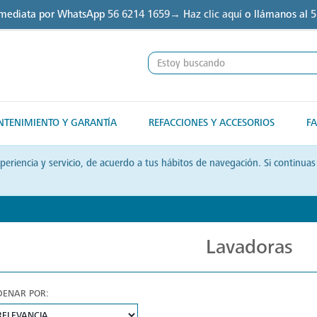
nmediata por WhatsApp
56 6214 1659→ Haz clic aquí
o llámanos al
5
TENIMIENTO Y GARANTÍA
REFACCIONES Y ACCESORIOS
FA
xperiencia y servicio, de acuerdo a tus hábitos de navegación. Si contin
Lavadoras
DENAR POR: