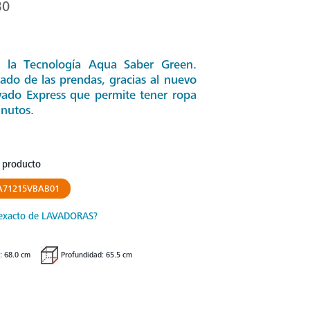
B0
a la Tecnología Aqua Saber Green.
ado de las prendas, gracias al nuevo
avado Express que permite tener ropa
inutos.
u producto
A71215VBAB01
exacto de LAVADORAS?
: 68.0 cm
Profundidad: 65.5 cm