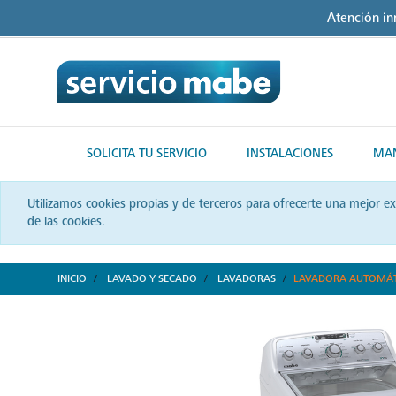
Skip
Skip
Atención i
to
to
content
navigation
menu
SOLICITA TU SERVICIO
INSTALACIONES
MAN
Utilizamos cookies propias y de terceros para ofrecerte una mejor e
de las cookies.
INICIO
LAVADO Y SECADO
LAVADORAS
LAVADORA AUTOMÁTI