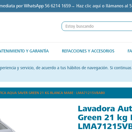
nmediata por WhatsApp
56 6214 1659→ Haz clic aquí
o llámanos al
5
TENIMIENTO Y GARANTÍA
REFACCIONES Y ACCESORIOS
FA
xperiencia y servicio, de acuerdo a tus hábitos de navegación. Si contin
CA AQUA SAVER GREEN 21 KG BLANCA MABE - LMA71215VBAB0
Lavadora Aut
Green 21 kg 
LMA71215V