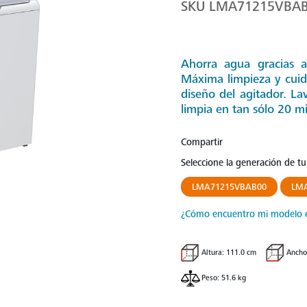
SKU
LMA71215VBA
Ahorra agua gracias 
Máxima limpieza y cuid
diseño del agitador. L
limpia en tan sólo 20 m
Compartir
Seleccione la generación de t
LMA71215VBAB00
LM
¿Cómo encuentro mi modelo 
Altura: 111.0 cm
Ancho
Peso: 51.6 kg