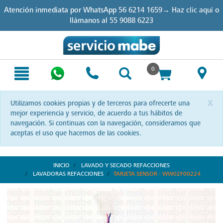
Skip
Skip
Atención inmediata por WhatsApp
56 6214 1659→ Haz clic aquí
o
to
to
llámanos al
55 9088 6223
content
navigation
menu
0
x
Utilizamos cookies propias y de terceros para ofrecerte una
mejor experiencia y servicio, de acuerdo a tus hábitos de
navegación. Si continuas con la navegación, consideramos que
aceptas el uso que hacemos de las cookies.
INICIO
LAVADO Y SECADO REFACCIONES
LAVADORAS REFACCIONES
TARJETA SENSOR - WW02F00224