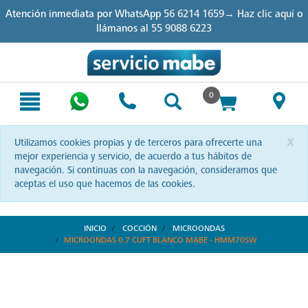
Skip
Skip
Atención inmediata por WhatsApp
56 6214 1659→ Haz clic aquí
o
to
to
llámanos al
55 9088 6223
content
navigation
menu
0
x
Utilizamos cookies propias y de terceros para ofrecerte una
mejor experiencia y servicio, de acuerdo a tus hábitos de
navegación. Si continuas con la navegación, consideramos que
aceptas el uso que hacemos de las cookies.
INICIO
COCCIÓN
MICROONDAS
MICROONDAS 0.7 CUFT BLANCO MABE - HMM70SW