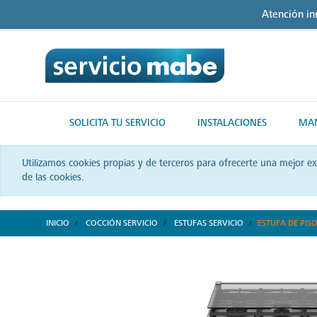
Skip
Skip
Atención i
to
to
content
navigation
menu
SOLICITA TU SERVICIO
INSTALACIONES
MAN
Utilizamos cookies propias y de terceros para ofrecerte una mejor e
de las cookies.
INICIO
COCCIÓN SERVICIO
ESTUFAS SERVICIO
ESTUFA DE PIS