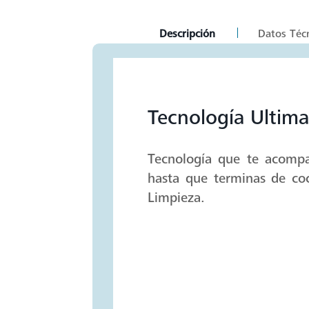
current
Descripción
Datos Téc
tab:
Tecnología Ultima
Tecnología que te acomp
hasta que terminas de coc
Limpieza.