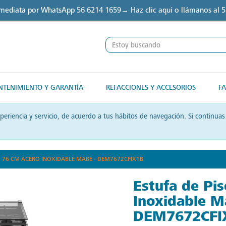
nmediata por WhatsApp
56 6214 1659→ Haz clic aquí
o llámanos al
5
TENIMIENTO Y GARANTÍA
REFACCIONES Y ACCESORIOS
FA
xperiencia y servicio, de acuerdo a tus hábitos de navegación. Si contin
O 76 CM ACERO INOXIDABLE MABE - DEM7672CFIX1B
Estufa de Pi
Inoxidable M
DEM7672CFI