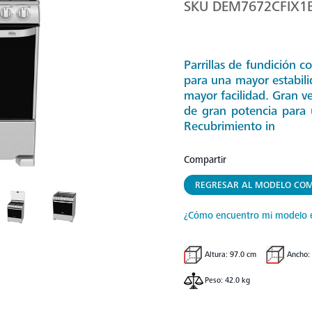
SKU
DEM7672CFIX1
Parrillas de fundición 
para una mayor estabili
mayor facilidad. Gran v
de gran potencia para 
Recubrimiento in
Compartir
REGRESAR AL MODELO COM
¿Cómo encuentro mi modelo 
Altura: 97.0 cm
Ancho:
Peso: 42.0 kg