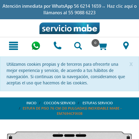
Skip
Skip
Atención inmediata por WhatsApp
56 6214 1659→ Haz clic aquí
o
to
to
llámanos al
55 9088 6223
content
navigation
menu
0
x
Utilizamos cookies propias y de terceros para ofrecerte una
mejor experiencia y servicio, de acuerdo a tus hábitos de
navegación. Si continuas con la navegación, consideramos que
aceptas el uso que hacemos de las cookies.
INICIO
COCCIÓN SERVICIO
ESTUFAS SERVICIO
ESTUFA DE PISO 76 CM (30 PULGADAS) INOXIDABLE MABE -
EM7694CFIX0B