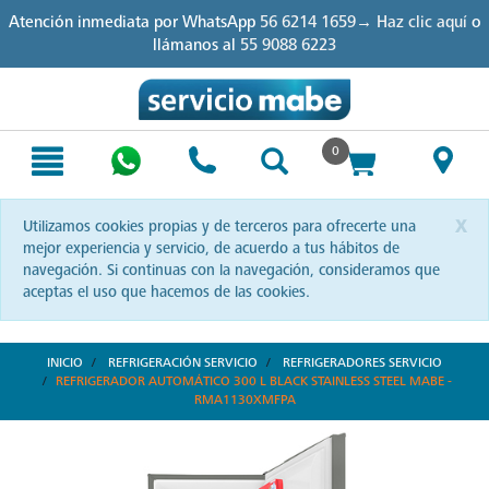
Skip
Skip
Atención inmediata por WhatsApp
56 6214 1659→ Haz clic aquí
o
to
to
llámanos al
55 9088 6223
content
navigation
menu
0
x
Utilizamos cookies propias y de terceros para ofrecerte una
mejor experiencia y servicio, de acuerdo a tus hábitos de
navegación. Si continuas con la navegación, consideramos que
aceptas el uso que hacemos de las cookies.
INICIO
REFRIGERACIÓN SERVICIO
REFRIGERADORES SERVICIO
REFRIGERADOR AUTOMÁTICO 300 L BLACK STAINLESS STEEL MABE -
RMA1130XMFPA