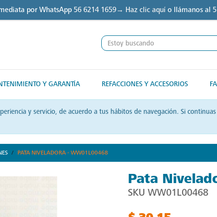
nmediata por WhatsApp
56 6214 1659→ Haz clic aquí
o llámanos al
5
TENIMIENTO Y GARANTÍA
REFACCIONES Y ACCESORIOS
FA
xperiencia y servicio, de acuerdo a tus hábitos de navegación. Si contin
NES
PATA NIVELADORA - WW01L00468
Pata Nivela
SKU
WW01L00468