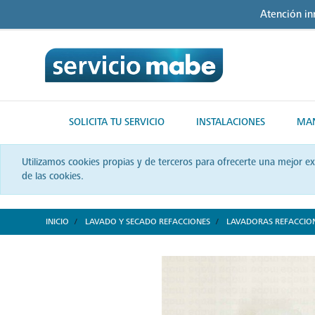
Skip
Skip
Atención i
to
to
content
navigation
menu
SOLICITA TU SERVICIO
INSTALACIONES
MAN
Utilizamos cookies propias y de terceros para ofrecerte una mejor e
de las cookies.
INICIO
LAVADO Y SECADO REFACCIONES
LAVADORAS REFACCIO