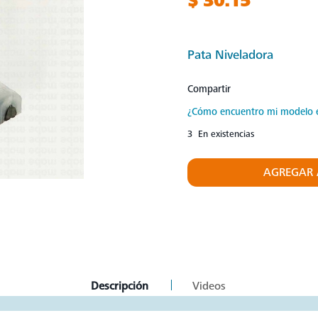
$ 30.15
Pata Niveladora
Compartir
¿Cómo encuentro mi modelo 
3 En existencias
AGREGAR 
current
Descripción
Videos
tab: