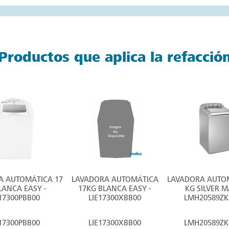
Productos que aplica la refacció
A AUTOMÁTICA 17
LAVADORA AUTOMÁTICA
LAVADORA AUTOM
LANCA EASY -
17KG BLANCA EASY -
KG SILVER M
E17300PBB00
LIE17300XBB00
LMH20589ZK
E17300PBB00
LIE17300XBB00
LMH20589ZK