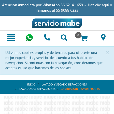
Skip
Skip
Atención inmediata por WhatsApp
56 6214 1659→ Haz clic aquí
o
to
to
llámanos al
55 9088 6223
content
navigation
menu
0
x
Utilizamos cookies propias y de terceros para ofrecerte una
mejor experiencia y servicio, de acuerdo a tus hábitos de
navegación. Si continuas con la navegación, consideramos que
aceptas el uso que hacemos de las cookies.
INICIO
LAVADO Y SECADO REFACCIONES
LAVADORAS REFACCIONES
CAMBIADOR - WW01F00015