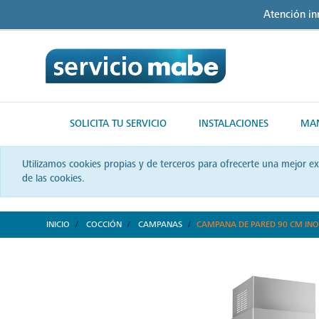
Skip
Skip
Atención i
to
to
content
navigation
menu
SOLICITA TU SERVICIO
INSTALACIONES
MAN
Utilizamos cookies propias y de terceros para ofrecerte una mejor e
de las cookies.
INICIO
COCCIÓN
CAMPANAS
CAMPANA DE PARED 90 CM INOX