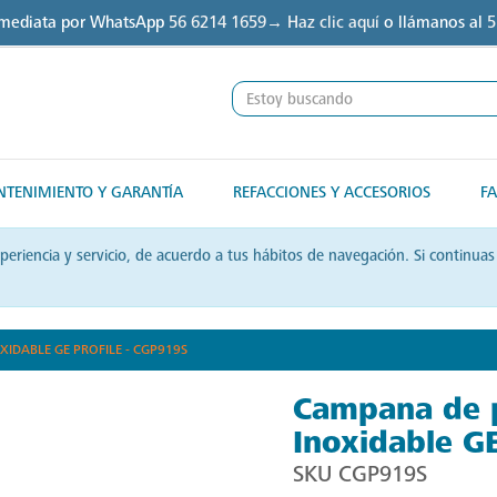
nmediata por WhatsApp
56 6214 1659→ Haz clic aquí
o llámanos al
5
TENIMIENTO Y GARANTÍA
REFACCIONES Y ACCESORIOS
FA
xperiencia y servicio, de acuerdo a tus hábitos de navegación. Si contin
IDABLE GE PROFILE - CGP919S
Campana de 
Inoxidable G
SKU
CGP919S