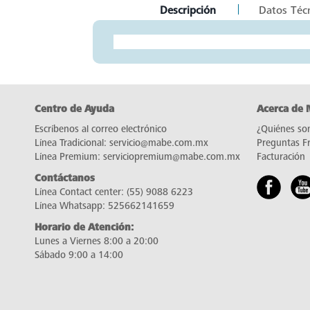
current
Descripción
Datos Téc
tab:
Centro de Ayuda
Acerca de
Escríbenos al correo electrónico
¿Quiénes so
Línea Tradicional:
servicio@mabe.com.mx
Preguntas F
Línea Premium:
serviciopremium@mabe.com.mx
Facturación
Contáctanos
Línea Contact center:
(55) 9088 6223
Línea Whatsapp:
525662141659
Horario de Atención:
Lunes a Viernes 8:00 a 20:00
Sábado 9:00 a 14:00