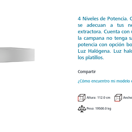
4 Niveles de Potencia. 
se adecuan a tus nec
extractora. Cuenta con 
la campana no tenga sa
potencia con opción bo
Luz Halógena. Luz haló
los platillos.
Compartir
¿Cómo encuentro mi modelo
Altura: 112.0 cm
Ancho
Peso: 19500.0 kg