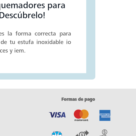
 quemadores para
¡Descúbrelo!
es la forma correcta para
de tu estufa inoxidable io
ces y iem.
Formas de pago