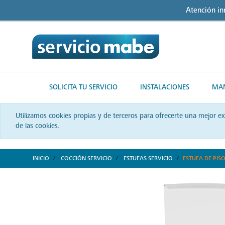
Skip
Skip
Atención i
to
to
content
navigation
menu
SOLICITA TU SERVICIO
INSTALACIONES
MAN
Utilizamos cookies propias y de terceros para ofrecerte una mejor e
de las cookies.
INICIO
COCCIÓN SERVICIO
ESTUFAS SERVICIO
ESTUFA DE PIS