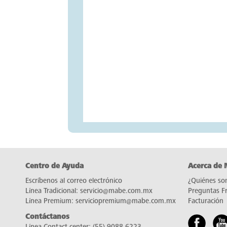
Centro de Ayuda
Acerca de
Escríbenos al correo electrónico
¿Quiénes so
Línea Tradicional:
servicio@mabe.com.mx
Preguntas F
Línea Premium:
serviciopremium@mabe.com.mx
Facturación
Contáctanos
Línea Contact center:
(55) 9088 6223