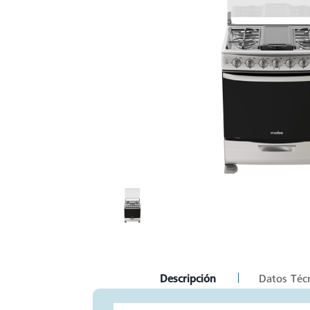
current
Descripción
Datos Téc
tab: