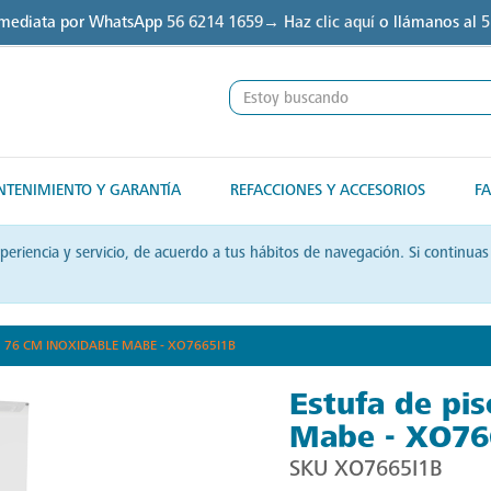
nmediata por WhatsApp
56 6214 1659→ Haz clic aquí
o llámanos al
5
TENIMIENTO Y GARANTÍA
REFACCIONES Y ACCESORIOS
FA
xperiencia y servicio, de acuerdo a tus hábitos de navegación. Si contin
O 76 CM INOXIDABLE MABE - XO7665I1B
Estufa de pi
Mabe - XO76
SKU
XO7665I1B