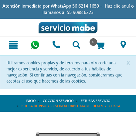
Skip
Skip
Atención inmediata por WhatsApp
56 6214 1659→ Haz clic aquí
o
to
to
llámanos al
55 9088 6223
content
navigation
menu
0
x
Utilizamos cookies propias y de terceros para ofrecerte una
mejor experiencia y servicio, de acuerdo a tus hábitos de
navegación. Si continuas con la navegación, consideramos que
aceptas el uso que hacemos de las cookies.
INICIO
COCCIÓN SERVICIO
ESTUFAS SERVICIO
ESTUFA DE PISO 76 CM INOXIDABLE MABE - DEM7673CFIX1A