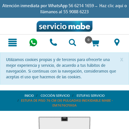
Skip
Skip
Atención inmediata por WhatsApp
56 6214 1659→ Haz clic aquí
o
to
to
llámanos al
55 9088 6223
content
navigation
menu
0
x
Utilizamos cookies propias y de terceros para ofrecerte una
mejor experiencia y servicio, de acuerdo a tus hábitos de
navegación. Si continuas con la navegación, consideramos que
aceptas el uso que hacemos de las cookies.
INICIO
COCCIÓN SERVICIO
ESTUFAS SERVICIO
ESTUFA DE PISO 76 CM (30 PULGADAS) INOXIDABLE MABE -
EM7676CFIX0A