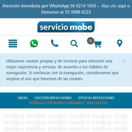
Skip
Skip
Atención inmediata por WhatsApp
56 6214 1659→ Haz clic aquí
o
to
to
llámanos al
55 9088 6223
content
navigation
menu
0
x
Utilizamos cookies propias y de terceros para ofrecerte una
mejor experiencia y servicio, de acuerdo a tus hábitos de
navegación. Si continuas con la navegación, consideramos que
aceptas el uso que hacemos de las cookies.
INICIO
COCCIÓN REFACCIONES
ESTUFAS REFACCIONES
PARRILLA CON MARCO ENSAMBLE - WS01L03759